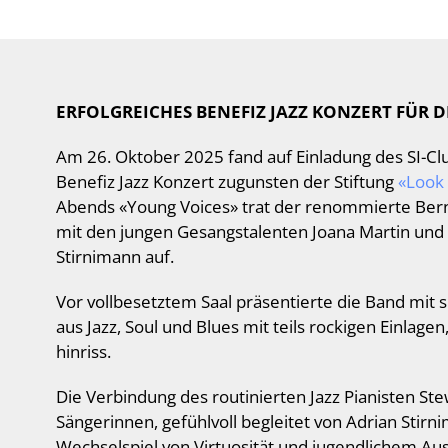
ERFOLGREICHES BENEFIZ JAZZ KONZERT FÜR D
Am 26. Oktober 2025 fand auf Einladung des SI-Clu
Benefiz Jazz Konzert zugunsten der Stiftung
«Look 
Abends «Young Voices» trat der renommierte Ber
mit den jungen Gesangstalenten Joana Martin und
Stirnimann auf.
Vor vollbesetztem Saal präsentierte die Band mit 
aus Jazz, Soul und Blues mit teils rockigen Einlag
hinriss.
Die Verbindung des routinierten Jazz Pianisten S
Sängerinnen, gefühlvoll begleitet von Adrian Stirn
Wechselspiel von Virtuosität und jugendlichem Au