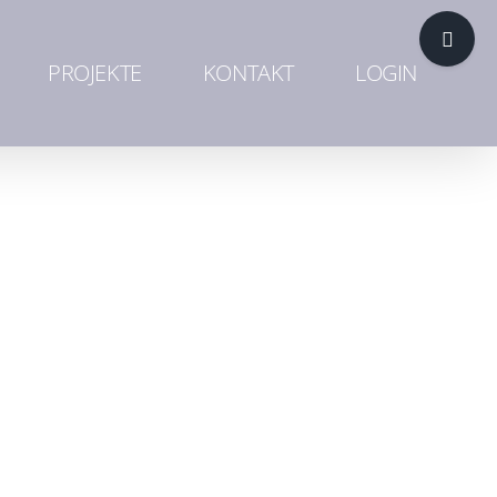
Toggle
Sliding
PROJEKTE
KONTAKT
LOGIN
Bar
Area