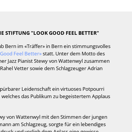
IE STIFTUNG "LOOK GOOD FEEL BETTER"
b Bern im «Träffer» in Bern ein stimmungsvolles
Good Feel Better»
statt. Unter dem Motto des
ner Jazz Pianist Stewy von Wattenwyl zusammen
 Rahel Vetter sowie dem Schlagzeuger Adrian
spürbarer Leidenschaft ein virtuoses Potpourri
en, welches das Publikum zu begeistertem Applaus
tewy von Wattenwyl mit den Stimmen der jungen
imann am Schlagzeug, sorgte für ein lebendiges
sdruck und verlieh dem Anlass eine gewisse